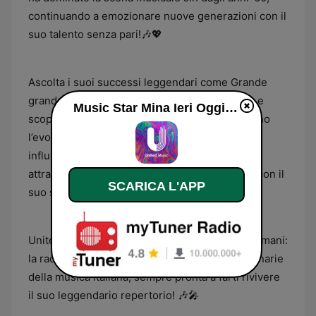
continuando a emozionare nuove generazioni con il
suo talento senza pari!🎶💖
Ascolta i suoi successi leggendari come Grande
grande grande, Se telefonando, Non credere, e
Music Star Mina Ieri Oggi e Domani - United Music diretta
scopri anche brani meno conosciuti che rivelano
l’evoluzione artistica di una delle cantanti più
influenti di tutti i tempi. Mina è un’icona che
attraversa le epoche, dal passato al presente, con il
SCARICA L'APP
suo stile unico e inimitabile! 🎧✨
United Music - Music Star Mina: Ieri, Oggi e Domani:
la radio che celebra una delle voci più straordinarie
della musica italiana, sempre pronta a farti rivivere
il suo leggendario repertorio! 🎶🎤