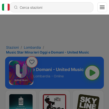
Stazioni
Lombardia
Music Star Mina Ieri Oggi e Domani - United Music
Mina Ieri Oggi e Domani - United Music
Lombardia - Online