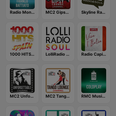
Radio Monte Carlo Franco Battiato
MC2 Gipsy Lounge Channel
Skyline Radio & Soul
1000 HITS Spain
LolliRadio Soul
Radio Capital W L'Italia
MC2 Unforgettable Channel
MC2 Tango Lounge
RMC Music Star Coldplay