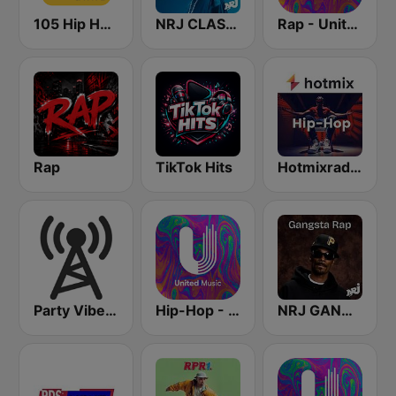
105 Hip Hop & R&B
NRJ CLASSIC RAP US
Rap - United Music
Rap
TikTok Hits
Hotmixradio Hip Hop
Party Vibe: Rap, Hip Hop, Trap, Dubstep
Hip-Hop - United Music
NRJ GANGSTA RAP