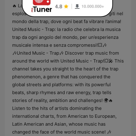
🔥 Lasciati travolgere dal ritmo e dall’energia
esplosiva della trap! 🎚️ Alza il volume e immergiti nel
mondo della trap, dove ogni beat fa vibrare l’anima!
United Music - Trap: la radio che celebra la musica
trap da ogni angolo del mondo, per un’esperienza
musicale intensa e senza compromessi!💥🎶
🎶United Music - Trap🎶 Discover trap music from
around the world with United Music - Trap!💥🎤 This
channel takes you straight to the heart of the trap
phenomenon, a genre that has conquered the
global streets and platforms: with its powerful
beats, sharp rhymes and raw energy, trap tells
stories of reality, ambition and challenges! 🌍🔥
Listen to the hits of artists dominating the
international charts, from American to European,
Latin American and Asian, whose music has
changed the face of the world music scene! 🎶