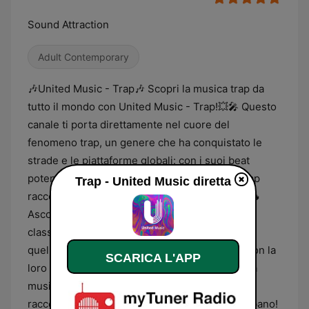
Sound Attraction
Adult Contemporary
🎶United Music - Trap🎶 Scopri la musica trap da
tutto il mondo con United Music - Trap!💥🎤 Questo
canale ti porta direttamente nel cuore del
fenomeno trap, un genere che ha conquistato le
strade e le piattaforme globali: con i suoi beat
potenti, le rime taglienti e l’energia cruda, il trap
Trap - United Music diretta
racconta storie di realtà, ambizione e sfide! 🌍🔥
Ascolta i successi di artisti che dominano le
classifiche internazionali, da quelli americani a
quelli europei, latinoamericani e asiatici, che con la
SCARICA L'APP
loro musica hanno cambiato il volto della scena
musicale mondiale!🎧 🎶 Scopri le tracce che
raccontano il presente e il futuro del sound urbano!