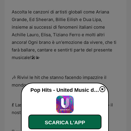
Ascolta le canzoni di artisti globali come Ariana
Grande, Ed Sheeran, Billie Eilish e Dua Lipa,
insieme ai successi di fenomeni italiani come
Achille Lauro, Elisa, Tiziano Ferro e molti altri
ancora! Ogni brano è un'emozione da vivere, che ti
farà ballare, cantare e sentirti parte del presente
musicale!🎤💫
🎶 Rivivi le hit che stanno facendo impazzire il
mondo della musica pop!
Pop Hits - United Music diretta
💃 Lasciati travolgere dalle canzoni che segnano il
nostro tempo!
SCARICA L'APP