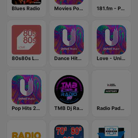
Blues Radio
Movies Pop Hits - United Music
181.fm - Power 181 (Top 40)
80s80s LOVE
Dance Hits 2010 - United Music
Love - United Music
Pop Hits 2010 - United Music
TMB Dj Radio 90
Radio Padova History