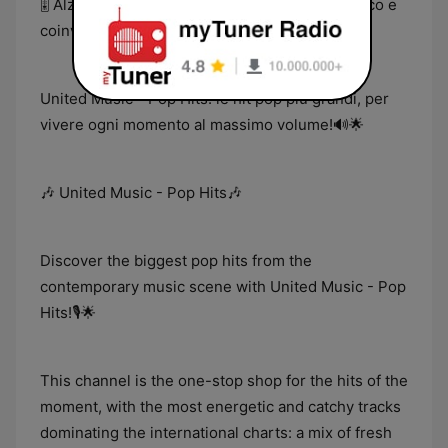
🎚️ Alza il volume e immergiti nel suono più fresco e
coinvolgente del pop contemporaneo!
United Music - Pop Hits: le hit pop più grandi, per
vivere ogni momento al massimo volume!🔊🌟
🎶 United Music - Pop Hits🎶
Discover the biggest pop hits from the
contemporary music scene with United Music - Pop
Hits!🎙️🌟
This channel is the one-stop shop for the hits of the
moment, with the most energetic and catchy tracks
dominating the international charts: a mix of fresh