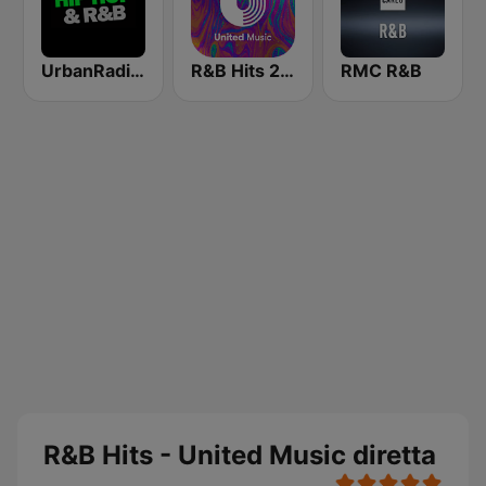
UrbanRadio - Hip Hop & RnB
R&B Hits 2010 - United Music
RMC R&B
R&B Hits - United Music diretta