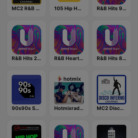
MC2 R&B Channel
105 Hip Hop & R&B
R&B Hits 90 - United Music
R&B Hits 2000 - United Music
R&B Heart - United Music
R&B Hits 80 - United Music
90s90s Soul & R&B
Hotmixradio R&B
MC2 Disco Inferno Channel