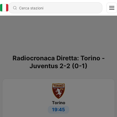
Radiocronaca Diretta: Torino -
Juventus 2-2 (0-1)
Torino
19:45