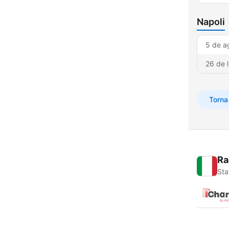
Napoli
5 de a
26 de 
Torna 
Ra
Sta