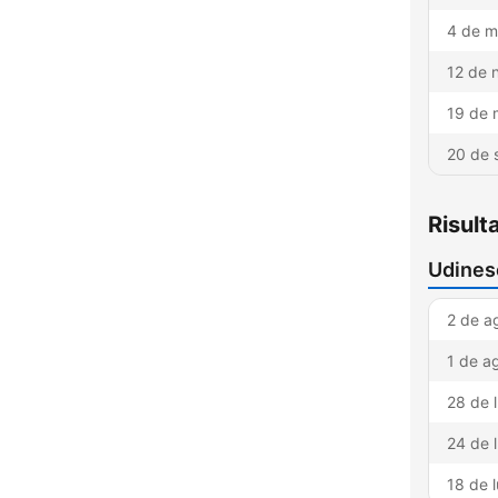
4 de m
12 de 
19 de 
20 de 
Risult
Udines
2 de a
1 de a
28 de 
24 de 
18 de 