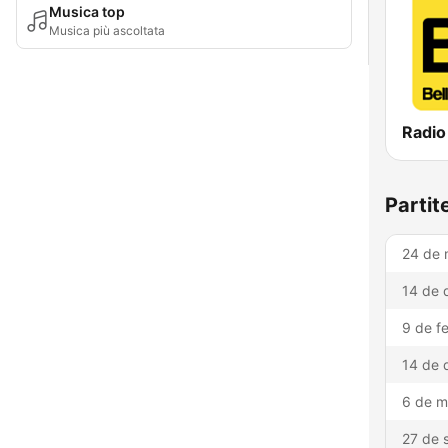
Musica top
Musica più ascoltata
Partit
24 de 
14 de 
9 de f
14 de 
6 de m
27 de 