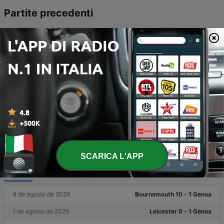
Partite precedenti
24 de maggio de 2026
Lecce 1 - 0 Genoa
21 de marzo de 2026
Lecce 0 - 0 Genoa
14 de marzo de 2025
Genoa 2 - 1 Lecce
5 de gennaio de 2025
Lecce 0 - 0 Genoa
28 de gennaio de 2024
Genoa 2 - 1 Lecce
22 de settembre de 2023
Lecce 1 - 0 Genoa
Risultati Recenti
SCARICA L'APP
Genoa
4 de agosto de 2026
Bournemouth 10 - 1 Genoa
1 de agosto de 2026
Leicester 0 - 1 Genoa