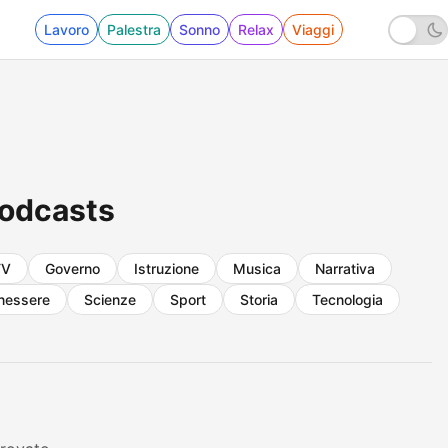
Lavoro
Palestra
Sonno
Relax
Viaggi
Podcasts
TV
Governo
Istruzione
Musica
Narrativa
enessere
Scienze
Sport
Storia
Tecnologia