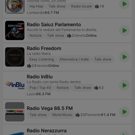
Sounds Good, So Good
Hip Hop
Talk show
Radio locale
16
Lombardia
94.7 FM
Radio Saiuz Parlamento
Ascolti le sedute del Parlamento in diretta.
Notizie
Talk show
2
Veneto
Online
Radio Freedom
La radio libera
Easy Listening
Alternativa / Indie
Talk show
24
Veneto
Online
Radio InBlu
La Radio con tante Radio dentro
Pop / Top 40
Notizie
Talk show
53
Lazio
96.3 FM
Radio Vega 88.5 FM
Talk show
World Music
33
Piemonte
91.4 FM
Radio Nerazzurra