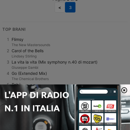
<
3
TOP BRANI
1
Flimsy
The New Mastersounds
2
Carol of the Bells
Lindsey Stirling
3
La vita la vita (Mix symphony n.40 di mozart)
Giuseppe Gambi
4
Go (Extended Mix)
The Chemical Brothers
5
Tabù
Serena Brancale
6
Happy Soul
Jay Price
7
My One Safe Haven
Will Van De Crommert
8
Limitless
BalloonPlanet
9
Por el Suelo