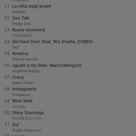
21
La città degli angeli
Korrado
22
Gou Talk
Peggy Gou
23
Buona domenica
Tischmusik
24
Girl Next Door (feat. Wiz Khalifa, DVBBS)
SK8
25
America
Gianna Nannini
26
uguale a me (feat. Marco Mengoni)
Angelina Mango
27
Crazy
Gabry Ponte
28
Immaginario
Colapesce
29
Wink Wink
Unicats
30
Shiny Stockings
SCORE & DJ T.H.
31
Qui
Biagio Antonacci