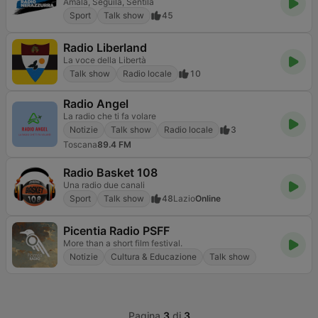
Amala, Seguila, Sentila
Sport
Talk show
45
Radio Liberland
La voce della Libertà
Talk show
Radio locale
10
Radio Angel
La radio che ti fa volare
Notizie
Talk show
Radio locale
3
Toscana
89.4 FM
Radio Basket 108
Una radio due canali
Sport
Talk show
48
Lazio
Online
Picentia Radio PSFF
More than a short film festival.
Notizie
Cultura & Educazione
Talk show
Pagina
3
di
3