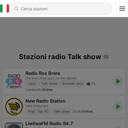
Stazioni radio Talk show
52
Radio Ros Brera
the best indie jazz on the planet
Jazz
Talk show
Smooth Jazz
15
Lombardia
Online
New Radio Station
Vere Emozioni
Pop / Top 40
Talk show
Sicilia
Online
LiwliwaFM Radio 94.7