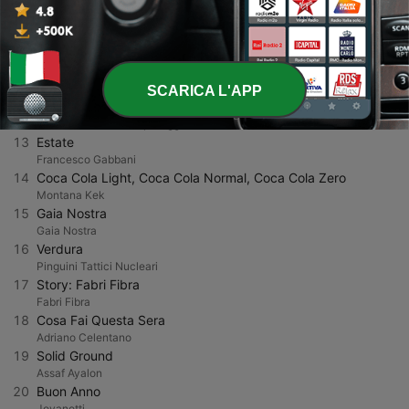
Manu Chao
10
Ho Imparato A Sognare (MTV Unplugged / Live)
Negrita
11
MAYBE.
SIENNA SPIRO
SCARICA L'APP
12
Snoop Dogg
David Guetta & Snoop Dogg
13
Estate
Francesco Gabbani
14
Coca Cola Light, Coca Cola Normal, Coca Cola Zero
Montana Kek
15
Gaia Nostra
Gaia Nostra
16
Verdura
Pinguini Tattici Nucleari
17
Story: Fabri Fibra
Fabri Fibra
18
Cosa Fai Questa Sera
Adriano Celentano
19
Solid Ground
Assaf Ayalon
20
Buon Anno
Jovanotti