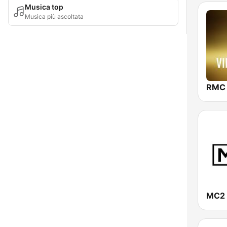
Musica top
Musica più ascoltata
RMC 
MC2