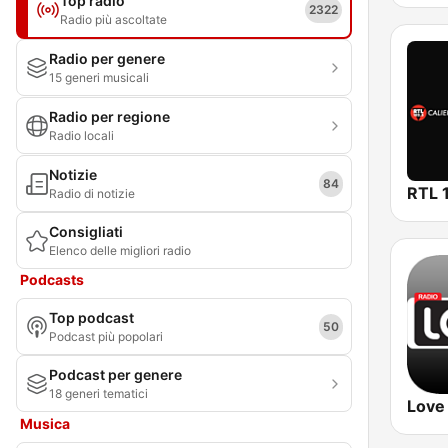
Top radio
2322
Radio più ascoltate
Radio per genere
15 generi musicali
Radio per regione
Radio locali
Notizie
84
Radio di notizie
Consigliati
Elenco delle migliori radio
Podcasts
Top podcast
50
Podcast più popolari
Podcast per genere
18 generi tematici
Love
Musica