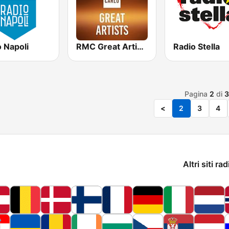
 Napoli
RMC Great Artists
Radio Stella
Pagina
2
di
3
<
2
3
4
Altri siti rad