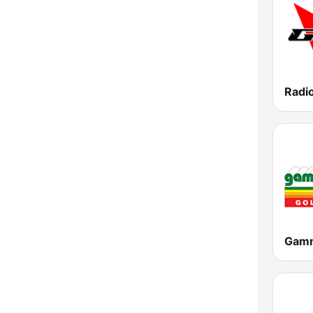
Radi
Gamm