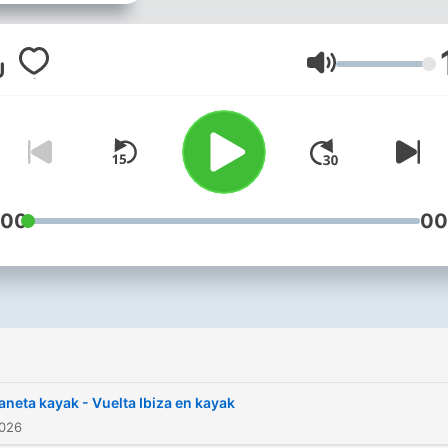
divertido, tocando todos l
aspectos de este deporte 
la piragua. Hablamos de
Volume
material, rutas, viajes y
enseñamos técnica. Todo l
que no sabemos, nos lo
cuentan nuestros
entrevistados. Más en nue
:00
00
web https://planetakayak.
i
aneta kayak - Vuelta Ibiza en kayak
2026