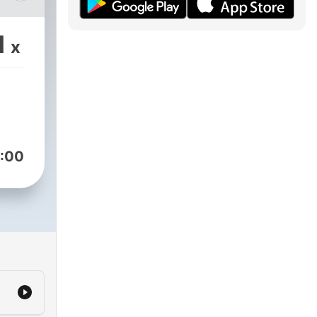
os
de
1
x
o
stra
:00
com/