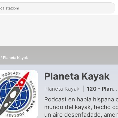
Planeta Kayak
Planeta Kayak
Planeta Kayak
|
120 - Planeta kayak - Vuelta Ibiza en kayak
Podcast en habla hispana 
mundo del kayak, hecho c
un aire desenfadado, ame